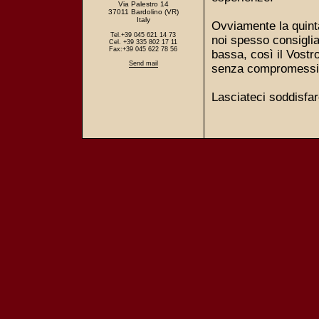
Via Palestro 14
37011 Bardolino (VR)
Italy
Ovviamente la quinta
Tel.+39 045 621 14 73
noi spesso consigliam
Cel. +39 335 802 17 11
Fax:+39 045 622 78 56
bassa, così il Vostr
Send mail
senza compromessi s
Lasciateci soddisfar