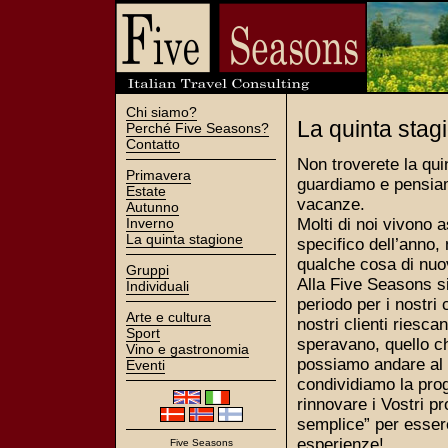
Chi siamo?
La quinta stag
Perché Five Seasons?
Contatto
Non troverete la quin
Primavera
guardiamo e pensiamo
Estate
vacanze.
Autunno
Inverno
Molti di noi vivono 
La quinta stagione
specifico dell’anno,
qualche cosa di nuo
Gruppi
Alla Five Seasons si
Individuali
periodo per i nostri 
Arte e cultura
nostri clienti riesc
Sport
speravano, quello ch
Vino e gastronomia
possiamo andare al d
Eventi
condividiamo la pr
rinnovare i Vostri p
semplice” per essere
esperienze!
Five Seasons