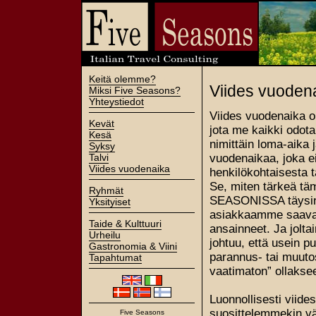
Keitä olemme?
Viides vuoden
Miksi Five Seasons?
Yhteystiedot
Viides vuodenaika on
Kevät
jota me kaikki odot
Kesä
nimittäin loma-aika 
Syksy
Talvi
vuodenaikaa, joka ei
Viides vuodenaika
henkilökohtaisesta t
Se, miten tärkeä tä
Ryhmät
SEASONISSA täysin se
Yksityiset
asiakkaamme saavat 
Taide & Kulttuuri
ansainneet. Ja jolt
Urheilu
johtuu, että usein
Gastronomia & Viini
parannus- tai muutosi
Tapahtumat
vaatimaton” ollakse
Luonnollisesti viide
suosittelemmekin vä
Five Seasons