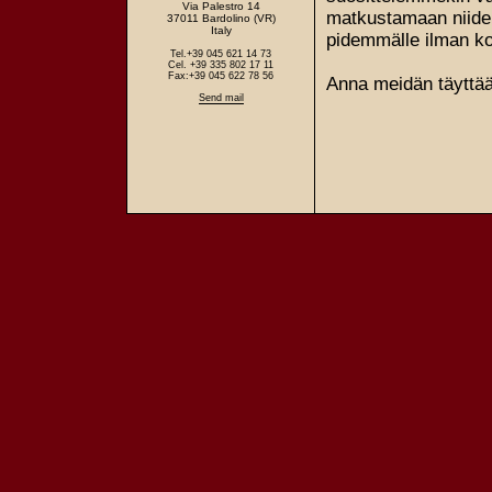
Via Palestro 14
matkustamaan niiden ’
37011 Bardolino (VR)
Italy
pidemmälle ilman k
Tel.+39 045 621 14 73
Cel. +39 335 802 17 11
Fax:+39 045 622 78 56
Anna meidän täyttä
Send mail